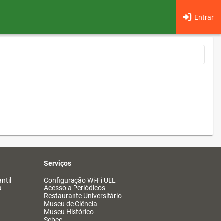
Entrar
Serviços
ntil
Configuração Wi-Fi UEL
a
Acesso a Periódicos
Restaurante Universitário
Museu de Ciência
a
Museu Histórico
Sebec