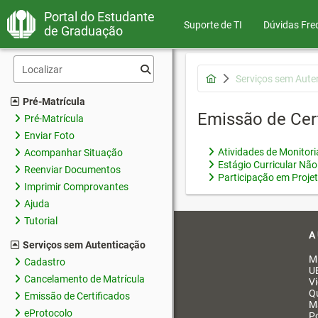
Portal do Estudante
Suporte de TI
Dúvidas Fre
de Graduação
Serviços sem Aute
Pré-Matrícula
Emissão de Cer
Pré-Matrícula
Enviar Foto
Atividades de Monitor
Acompanhar Situação
Estágio Curricular Não
Reenviar Documentos
Participação em Proje
Imprimir Comprovantes
Ajuda
Tutorial
A
Serviços sem Autenticação
M
Cadastro
U
Cancelamento de Matrícula
V
Q
Emissão de Certificados
M
eProtocolo
Po