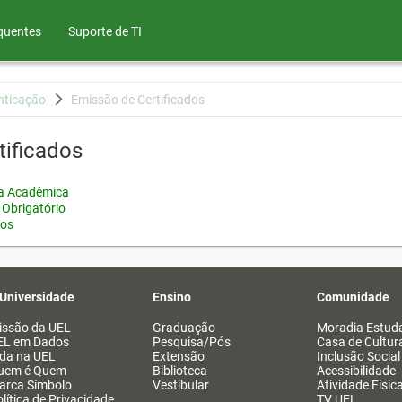
quentes
Suporte de TI
nticação
Emissão de Certificados
tificados
ia Acadêmica
 Obrigatório
tos
 Universidade
Ensino
Comunidade
issão da UEL
Graduação
Moradia Estuda
EL em Dados
Pesquisa/Pós
Casa de Cultur
ida na UEL
Extensão
Inclusão Social
uem é Quem
Biblioteca
Acessibilidade
arca Símbolo
Vestibular
Atividade Físic
lítica de Privacidade
TV UEL