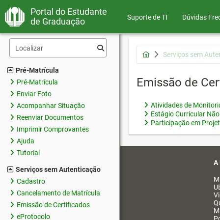
Portal do Estudante
Suporte de TI
Dúvidas Fre
de Graduação
Serviços sem Aute
Pré-Matrícula
Emissão de Cer
Pré-Matrícula
Enviar Foto
Atividades de Monitor
Acompanhar Situação
Estágio Curricular Não
Reenviar Documentos
Participação em Proje
Imprimir Comprovantes
Ajuda
Tutorial
A
Serviços sem Autenticação
M
Cadastro
U
Cancelamento de Matrícula
V
Q
Emissão de Certificados
M
eProtocolo
Po