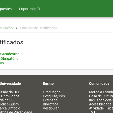
quentes
Suporte de TI
nticação
Emissão de Certificados
tificados
ia Acadêmica
 Obrigatório
tos
 Universidade
Ensino
Comunidade
issão da UEL
Graduação
Moradia Estuda
EL em Dados
Pesquisa/Pós
Casa de Cultur
ida na UEL
Extensão
Inclusão Social
uem é Quem
Biblioteca
Acessibilidade
arca Símbolo
Vestibular
Atividade Físic
lítica de Privacidade
TV UEL