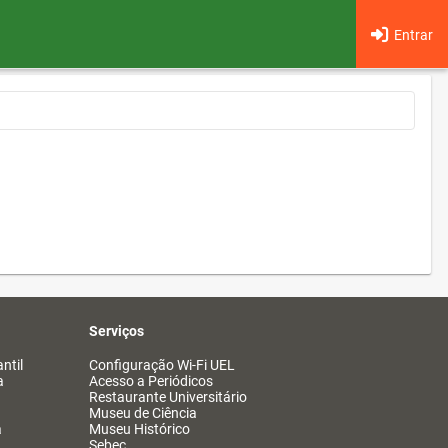
Entrar
Serviços
ntil
Configuração Wi-Fi UEL
a
Acesso a Periódicos
Restaurante Universitário
Museu de Ciência
a
Museu Histórico
Sebec