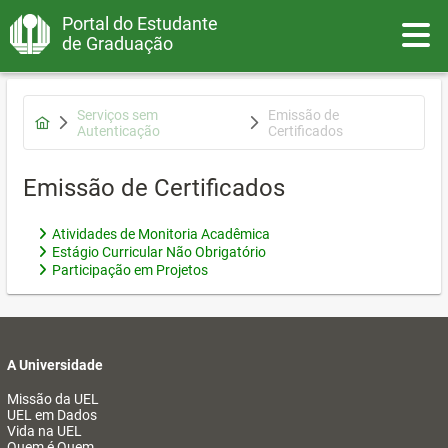
Portal do Estudante
Toggle
de Graduação
Serviços sem
Emissão de
Autenticação
Certificados
Emissão de Certificados
Atividades de Monitoria Acadêmica
Estágio Curricular Não Obrigatório
Participação em Projetos
A Universidade
Missão da UEL
UEL em Dados
Vida na UEL
Quem é Quem