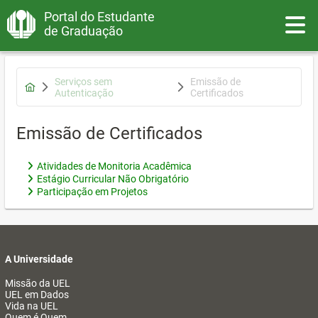
Portal do Estudante
Toggle
de Graduação
Serviços sem
Emissão de
Autenticação
Certificados
Emissão de Certificados
Atividades de Monitoria Acadêmica
Estágio Curricular Não Obrigatório
Participação em Projetos
A Universidade
Missão da UEL
UEL em Dados
Vida na UEL
Quem é Quem