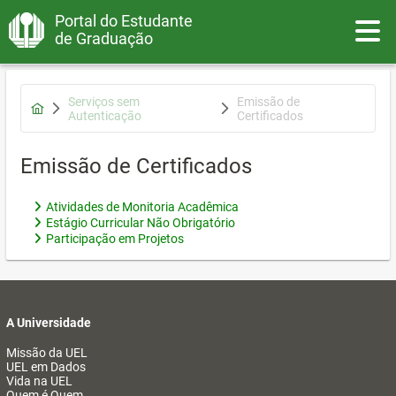
Portal do Estudante
Toggle
de Graduação
Serviços sem
Emissão de
Autenticação
Certificados
Emissão de Certificados
Atividades de Monitoria Acadêmica
Estágio Curricular Não Obrigatório
Participação em Projetos
A Universidade
Missão da UEL
UEL em Dados
Vida na UEL
Quem é Quem