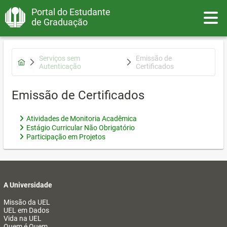
Portal do Estudante
Toggle
de Graduação
Serviços sem
Emissão de
Autenticação
Certificados
Emissão de Certificados
Atividades de Monitoria Acadêmica
Estágio Curricular Não Obrigatório
Participação em Projetos
A Universidade
Missão da UEL
UEL em Dados
Vida na UEL
Quem é Quem