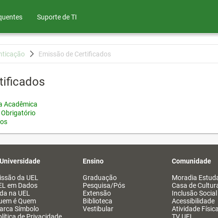
quentes
Suporte de TI
nticação
Emissão de Certificados
tificados
ia Acadêmica
 Obrigatório
tos
 Universidade
Ensino
Comunidade
issão da UEL
Graduação
Moradia Estuda
EL em Dados
Pesquisa/Pós
Casa de Cultur
ida na UEL
Extensão
Inclusão Social
uem é Quem
Biblioteca
Acessibilidade
arca Símbolo
Vestibular
Atividade Físic
lítica de Privacidade
TV UEL