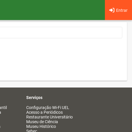
Entrar
Serviços
ntil
Configuração Wi-Fi UEL
a
Acesso a Periódicos
Restaurante Universitário
Museu de Ciência
a
Museu Histórico
Sebec