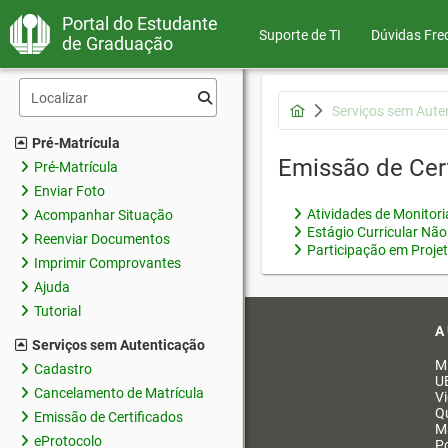
Portal do Estudante
Suporte de TI
Dúvidas Fre
de Graduação
Serviços sem Aute
Pré-Matrícula
Emissão de Cer
Pré-Matrícula
Enviar Foto
Atividades de Monitor
Acompanhar Situação
Estágio Curricular Não
Reenviar Documentos
Participação em Proje
Imprimir Comprovantes
Ajuda
Tutorial
A
Serviços sem Autenticação
M
Cadastro
U
Cancelamento de Matrícula
V
Q
Emissão de Certificados
M
eProtocolo
Po