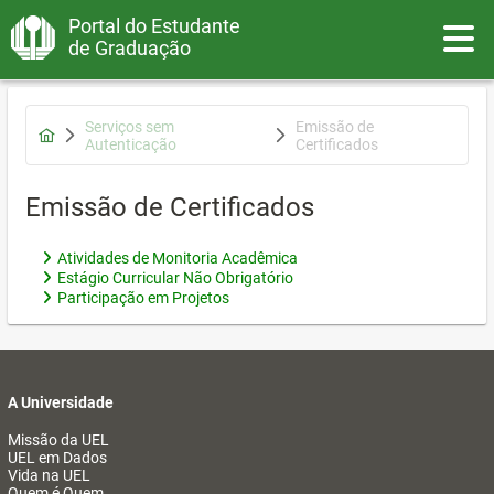
Portal do Estudante
Toggle
de Graduação
Serviços sem
Emissão de
Autenticação
Certificados
Emissão de Certificados
Atividades de Monitoria Acadêmica
Estágio Curricular Não Obrigatório
Participação em Projetos
A Universidade
Missão da UEL
UEL em Dados
Vida na UEL
Quem é Quem