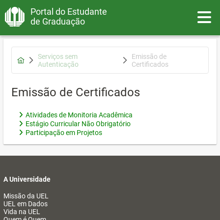
Portal do Estudante
Toggle
de Graduação
Serviços sem
Emissão de
Autenticação
Certificados
Emissão de Certificados
Atividades de Monitoria Acadêmica
Estágio Curricular Não Obrigatório
Participação em Projetos
A Universidade
Missão da UEL
UEL em Dados
Vida na UEL
Quem é Quem