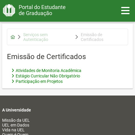
Portal do Estudante
Toggle
de Graduação
Serviços sem
Emissão de
Autenticação
Certificados
Emissão de Certificados
Atividades de Monitoria Acadêmica
Estágio Curricular Não Obrigatório
Participação em Projetos
A Universidade
Missão da UEL
UEL em Dados
Vida na UEL
Quem é Quem