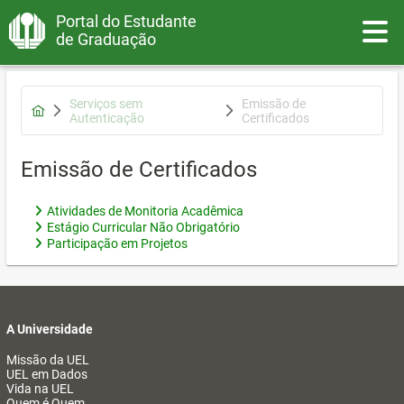
Portal do Estudante
Toggle
de Graduação
Serviços sem
Emissão de
Autenticação
Certificados
Emissão de Certificados
Atividades de Monitoria Acadêmica
Estágio Curricular Não Obrigatório
Participação em Projetos
A Universidade
Missão da UEL
UEL em Dados
Vida na UEL
Quem é Quem