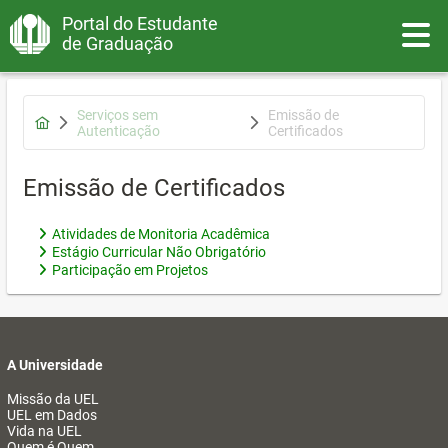
Portal do Estudante
Toggle
de Graduação
Serviços sem
Emissão de
Autenticação
Certificados
Emissão de Certificados
Atividades de Monitoria Acadêmica
Estágio Curricular Não Obrigatório
Participação em Projetos
A Universidade
Missão da UEL
UEL em Dados
Vida na UEL
Quem é Quem