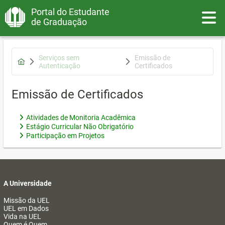
Portal do Estudante
Toggle
de Graduação
Serviços sem
Emissão de
Autenticação
Certificados
Emissão de Certificados
Atividades de Monitoria Acadêmica
Estágio Curricular Não Obrigatório
Participação em Projetos
A Universidade
Missão da UEL
UEL em Dados
Vida na UEL
Quem é Quem