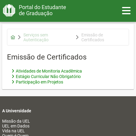
Portal do Estudante
Toggle
de Graduação
Serviços sem
Emissão de
Autenticação
Certificados
Emissão de Certificados
Atividades de Monitoria Acadêmica
Estágio Curricular Não Obrigatório
Participação em Projetos
A Universidade
Missão da UEL
UEL em Dados
Vida na UEL
Quem é Quem