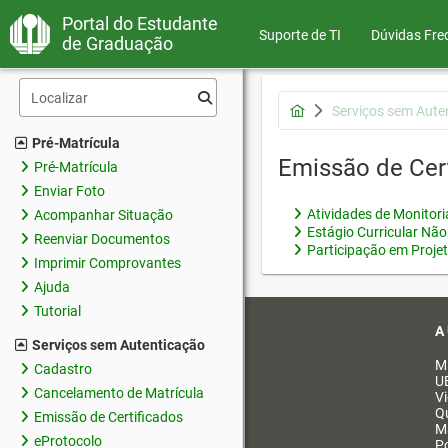
Portal do Estudante
Suporte de TI
Dúvidas Fre
de Graduação
Serviços sem Aute
Pré-Matrícula
Emissão de Cer
Pré-Matrícula
Enviar Foto
Atividades de Monitor
Acompanhar Situação
Estágio Curricular Não
Reenviar Documentos
Participação em Proje
Imprimir Comprovantes
Ajuda
Tutorial
A
Serviços sem Autenticação
M
Cadastro
U
Cancelamento de Matrícula
V
Q
Emissão de Certificados
M
eProtocolo
Po