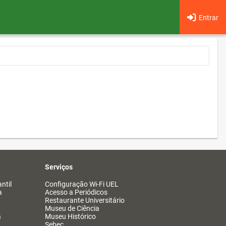
Entrar
Serviços
ntil
Configuração Wi-Fi UEL
a
Acesso a Periódicos
Restaurante Universitário
Museu de Ciência
a
Museu Histórico
Sebec