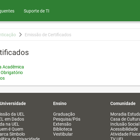
quentes
Suporte de TI
nticação
Emissão de Certificados
tificados
ia Acadêmica
 Obrigatório
tos
 Universidade
Ensino
Comunidade
issão da UEL
Graduação
Moradia Estuda
EL em Dados
Pesquisa/Pós
Casa de Cultur
ida na UEL
Extensão
Inclusão Social
uem é Quem
Biblioteca
Acessibilidade
arca Símbolo
Vestibular
Atividade Físic
lítica de Privacidade
TV UEL