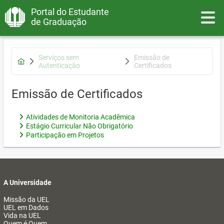
Portal do Estudante
Toggle
de Graduação
Serviços sem
Emissão de
Autenticação
Certificados
Emissão de Certificados
Atividades de Monitoria Acadêmica
Estágio Curricular Não Obrigatório
Participação em Projetos
A Universidade
Missão da UEL
UEL em Dados
Vida na UEL
Quem é Quem