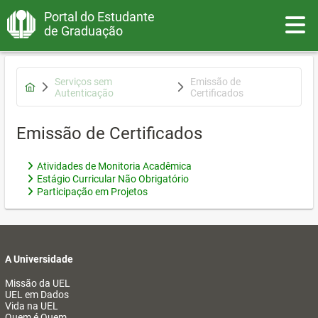
Portal do Estudante
Toggle
de Graduação
Serviços sem
Emissão de
Autenticação
Certificados
Emissão de Certificados
Atividades de Monitoria Acadêmica
Estágio Curricular Não Obrigatório
Participação em Projetos
A Universidade
Missão da UEL
UEL em Dados
Vida na UEL
Quem é Quem