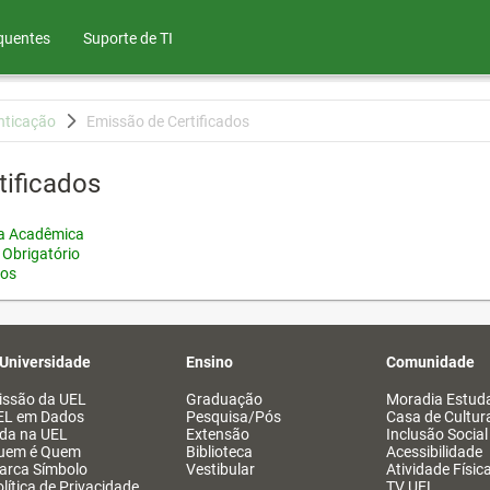
quentes
Suporte de TI
nticação
Emissão de Certificados
tificados
ia Acadêmica
 Obrigatório
tos
 Universidade
Ensino
Comunidade
issão da UEL
Graduação
Moradia Estuda
EL em Dados
Pesquisa/Pós
Casa de Cultur
ida na UEL
Extensão
Inclusão Social
uem é Quem
Biblioteca
Acessibilidade
arca Símbolo
Vestibular
Atividade Físic
lítica de Privacidade
TV UEL