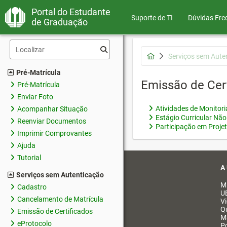
Portal do Estudante
Suporte de TI
Dúvidas Fre
de Graduação
Serviços sem Aute
Pré-Matrícula
Emissão de Cer
Pré-Matrícula
Enviar Foto
Atividades de Monitor
Acompanhar Situação
Estágio Curricular Não
Reenviar Documentos
Participação em Proje
Imprimir Comprovantes
Ajuda
Tutorial
A
Serviços sem Autenticação
M
Cadastro
U
Cancelamento de Matrícula
V
Q
Emissão de Certificados
M
eProtocolo
Po