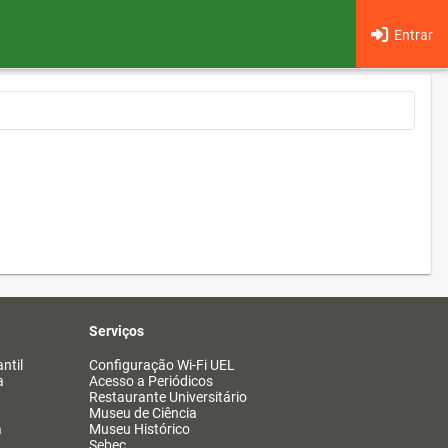
Entrar
Serviços
ntil
Configuração Wi-Fi UEL
a
Acesso a Periódicos
Restaurante Universitário
Museu de Ciência
a
Museu Histórico
Sebec