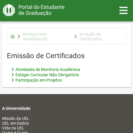
Portal do Estudante
Toggle
de Graduação
Serviços sem
Emissão de
Autenticação
Certificados
Emissão de Certificados
Atividades de Monitoria Acadêmica
Estágio Curricular Não Obrigatório
Participação em Projetos
A Universidade
Missão da UEL
UEL em Dados
Vida na UEL
Quem é Quem