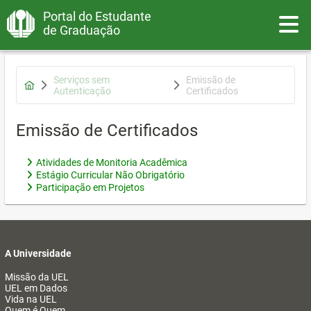
Portal do Estudante
Toggle
de Graduação
Serviços sem
Emissão de
Autenticação
Certificados
Emissão de Certificados
Atividades de Monitoria Acadêmica
Estágio Curricular Não Obrigatório
Participação em Projetos
A Universidade
Missão da UEL
UEL em Dados
Vida na UEL
Quem é Quem