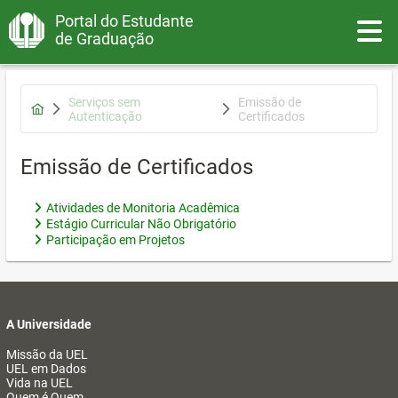
Portal do Estudante
Toggle
de Graduação
Serviços sem
Emissão de
Autenticação
Certificados
Emissão de Certificados
Atividades de Monitoria Acadêmica
Estágio Curricular Não Obrigatório
Participação em Projetos
A Universidade
Missão da UEL
UEL em Dados
Vida na UEL
Quem é Quem