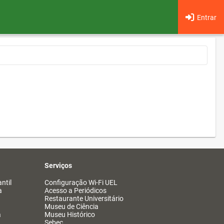
Entrar
Serviços
ntil
Configuração Wi-Fi UEL
a
Acesso a Periódicos
Restaurante Universitário
Museu de Ciência
a
Museu Histórico
Sebec