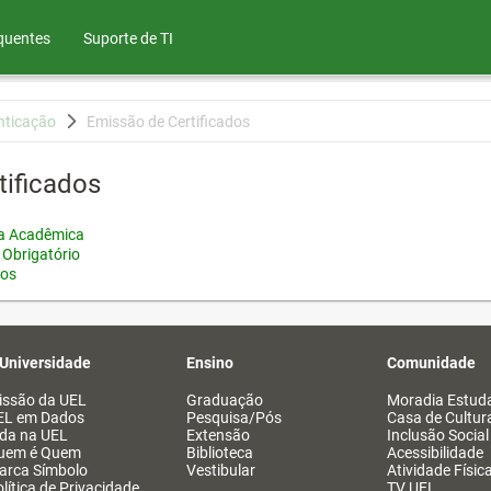
quentes
Suporte de TI
nticação
Emissão de Certificados
tificados
ia Acadêmica
 Obrigatório
tos
 Universidade
Ensino
Comunidade
issão da UEL
Graduação
Moradia Estuda
EL em Dados
Pesquisa/Pós
Casa de Cultur
ida na UEL
Extensão
Inclusão Social
uem é Quem
Biblioteca
Acessibilidade
arca Símbolo
Vestibular
Atividade Físic
lítica de Privacidade
TV UEL