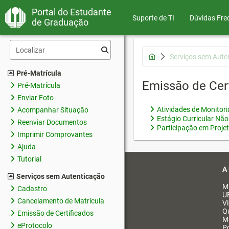
Portal do Estudante
Suporte de TI
Dúvidas Fre
de Graduação
Serviços sem Aute
Pré-Matrícula
Emissão de Cer
Pré-Matrícula
Enviar Foto
Atividades de Monitor
Acompanhar Situação
Estágio Curricular Não
Reenviar Documentos
Participação em Proje
Imprimir Comprovantes
Ajuda
Tutorial
A
Serviços sem Autenticação
M
Cadastro
U
Cancelamento de Matrícula
V
Q
Emissão de Certificados
M
eProtocolo
Po