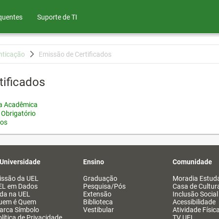
quentes
Suporte de TI
nticação
Emissão de Certificados
tificados
ia Acadêmica
 Obrigatório
tos
 Universidade
Ensino
Comunidade
issão da UEL
Graduação
Moradia Estuda
EL em Dados
Pesquisa/Pós
Casa de Cultur
ida na UEL
Extensão
Inclusão Social
uem é Quem
Biblioteca
Acessibilidade
arca Símbolo
Vestibular
Atividade Físic
lítica de Privacidade
TV UEL