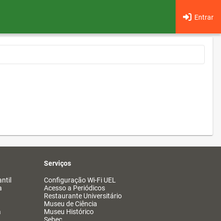
Entrar
Serviços
ntil
Configuração Wi-Fi UEL
a
Acesso a Periódicos
Restaurante Universitário
Museu de Ciência
a
Museu Histórico
Sebec