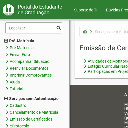
Portal do Estudante
Suporte de TI
Dúvidas Fre
de Graduação
Serviços sem Aute
Pré-Matrícula
Emissão de Cer
Pré-Matrícula
Enviar Foto
Atividades de Monitor
Acompanhar Situação
Estágio Curricular Não
Reenviar Documentos
Participação em Proje
Imprimir Comprovantes
Ajuda
Tutorial
A
Serviços sem Autenticação
M
Cadastro
U
Cancelamento de Matrícula
V
Q
Emissão de Certificados
M
eProtocolo
Po