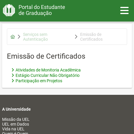
Portal do Estudante
Toggle
de Graduação
Serviços sem
Emissão de
Autenticação
Certificados
Emissão de Certificados
Atividades de Monitoria Acadêmica
Estágio Curricular Não Obrigatório
Participação em Projetos
A Universidade
Missão da UEL
UEL em Dados
Vida na UEL
Quem é Quem