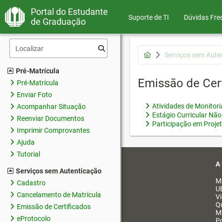
Portal do Estudante
Suporte de TI
Dúvidas Fre
de Graduação
Serviços sem Aute
Pré-Matrícula
Emissão de Cer
Pré-Matrícula
Enviar Foto
Atividades de Monitor
Acompanhar Situação
Estágio Curricular Não
Reenviar Documentos
Participação em Proje
Imprimir Comprovantes
Ajuda
Tutorial
A
Serviços sem Autenticação
M
Cadastro
U
Cancelamento de Matrícula
V
Q
Emissão de Certificados
M
eProtocolo
Po