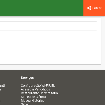
Entrar
Serviços
ntil
Configuração Wi-Fi UEL
a
Acesso a Periódicos
Restaurante Universitário
Museu de Ciência
a
Museu Histórico
Sebec