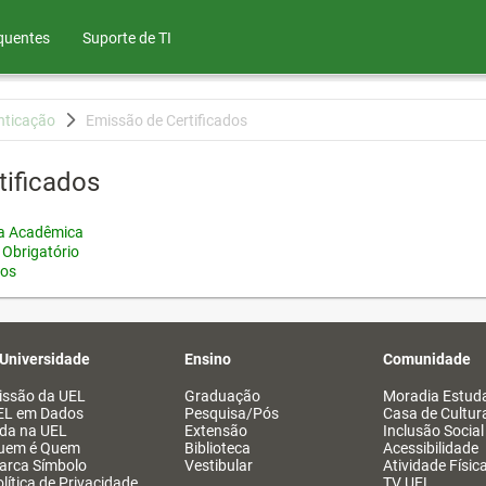
quentes
Suporte de TI
nticação
Emissão de Certificados
tificados
ia Acadêmica
 Obrigatório
tos
 Universidade
Ensino
Comunidade
issão da UEL
Graduação
Moradia Estuda
EL em Dados
Pesquisa/Pós
Casa de Cultur
ida na UEL
Extensão
Inclusão Social
uem é Quem
Biblioteca
Acessibilidade
arca Símbolo
Vestibular
Atividade Físic
lítica de Privacidade
TV UEL