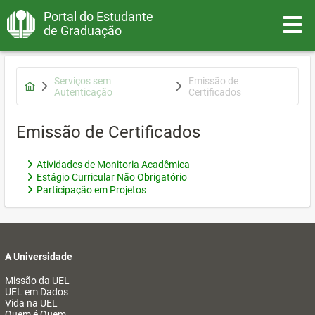
Portal do Estudante
Toggle
de Graduação
Serviços sem
Emissão de
Autenticação
Certificados
Emissão de Certificados
Atividades de Monitoria Acadêmica
Estágio Curricular Não Obrigatório
Participação em Projetos
A Universidade
Missão da UEL
UEL em Dados
Vida na UEL
Quem é Quem