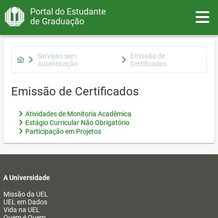
Portal do Estudante
Toggle
de Graduação
Serviços sem
Emissão de
Autenticação
Certificados
Emissão de Certificados
Atividades de Monitoria Acadêmica
Estágio Curricular Não Obrigatório
Participação em Projetos
A Universidade
Missão da UEL
UEL em Dados
Vida na UEL
Quem é Quem