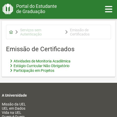
Portal do Estudante
Toggle
de Graduação
Serviços sem
Emissão de
Autenticação
Certificados
Emissão de Certificados
Atividades de Monitoria Acadêmica
Estágio Curricular Não Obrigatório
Participação em Projetos
A Universidade
Missão da UEL
UEL em Dados
Vida na UEL
Quem é Quem