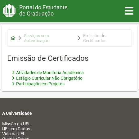
Portal do Estudante
Toggle
de Graduação
Serviços sem
Emissão de
Autenticação
Certificados
Emissão de Certificados
Atividades de Monitoria Acadêmica
Estágio Curricular Não Obrigatório
Participação em Projetos
A Universidade
Missão da UEL
UEL em Dados
Vida na UEL
Quem é Quem