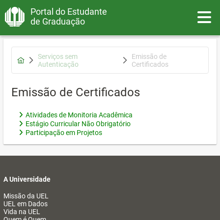
Portal do Estudante
Toggle
de Graduação
Serviços sem
Emissão de
Autenticação
Certificados
Emissão de Certificados
Atividades de Monitoria Acadêmica
Estágio Curricular Não Obrigatório
Participação em Projetos
A Universidade
Missão da UEL
UEL em Dados
Vida na UEL
Quem é Quem