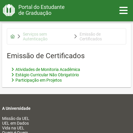
Portal do Estudante
Toggle
de Graduação
Serviços sem
Emissão de
Autenticação
Certificados
Emissão de Certificados
Atividades de Monitoria Acadêmica
Estágio Curricular Não Obrigatório
Participação em Projetos
A Universidade
Missão da UEL
UEL em Dados
Vida na UEL
Quem é Quem