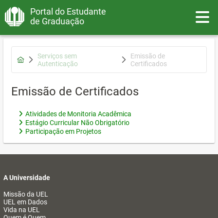
Portal do Estudante
Toggle
de Graduação
Serviços sem
Emissão de
Autenticação
Certificados
Emissão de Certificados
Atividades de Monitoria Acadêmica
Estágio Curricular Não Obrigatório
Participação em Projetos
A Universidade
Missão da UEL
UEL em Dados
Vida na UEL
Quem é Quem