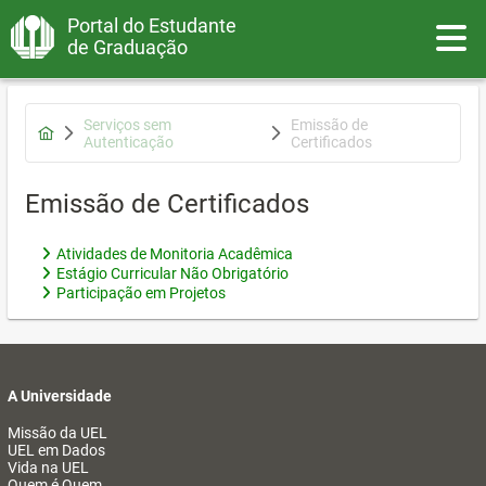
Portal do Estudante
Toggle
de Graduação
Serviços sem
Emissão de
Autenticação
Certificados
Emissão de Certificados
Atividades de Monitoria Acadêmica
Estágio Curricular Não Obrigatório
Participação em Projetos
A Universidade
Missão da UEL
UEL em Dados
Vida na UEL
Quem é Quem