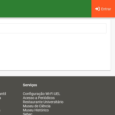
Entrar
Serviços
ntil
Configuração Wi-Fi UEL
a
Acesso a Periódicos
Restaurante Universitário
Museu de Ciência
a
Museu Histórico
Sebec