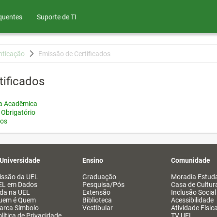
quentes
Suporte de TI
nticação
Emissão de Certificados
tificados
ia Acadêmica
 Obrigatório
tos
 Universidade
Ensino
Comunidade
issão da UEL
Graduação
Moradia Estuda
EL em Dados
Pesquisa/Pós
Casa de Cultur
ida na UEL
Extensão
Inclusão Social
uem é Quem
Biblioteca
Acessibilidade
arca Símbolo
Vestibular
Atividade Físic
lítica de Privacidade
TV UEL