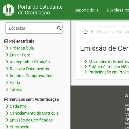
Portal do Estudante
Suporte de TI
Dúvidas Fre
de Graduação
Serviços sem Aute
Pré-Matrícula
Emissão de Cer
Pré-Matrícula
Enviar Foto
Atividades de Monitor
Acompanhar Situação
Estágio Curricular Não
Reenviar Documentos
Participação em Proje
Imprimir Comprovantes
Ajuda
Tutorial
A
Serviços sem Autenticação
M
Cadastro
U
Cancelamento de Matrícula
V
Q
Emissão de Certificados
M
eProtocolo
Po