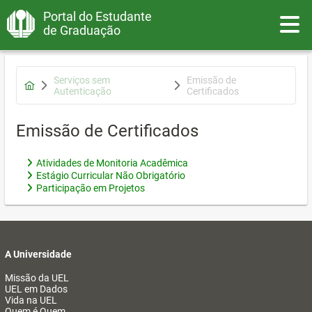
Portal do Estudante
Toggle
de Graduação
Serviços sem
Emissão de
Autenticação
Certificados
Emissão de Certificados
Atividades de Monitoria Acadêmica
Estágio Curricular Não Obrigatório
Participação em Projetos
A Universidade
Missão da UEL
UEL em Dados
Vida na UEL
Quem é Quem