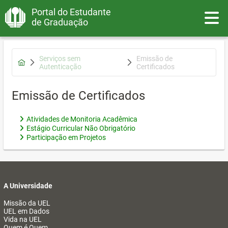
Portal do Estudante
Toggle
de Graduação
Serviços sem
Emissão de
Autenticação
Certificados
Emissão de Certificados
Atividades de Monitoria Acadêmica
Estágio Curricular Não Obrigatório
Participação em Projetos
A Universidade
Missão da UEL
UEL em Dados
Vida na UEL
Quem é Quem