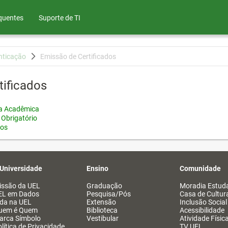
quentes
Suporte de TI
nticação
Emissão de Certificados
tificados
ia Acadêmica
 Obrigatório
tos
 Universidade
Ensino
Comunidade
issão da UEL
Graduação
Moradia Estuda
EL em Dados
Pesquisa/Pós
Casa de Cultur
ida na UEL
Extensão
Inclusão Social
uem é Quem
Biblioteca
Acessibilidade
arca Símbolo
Vestibular
Atividade Físic
lítica de Privacidade
TV UEL