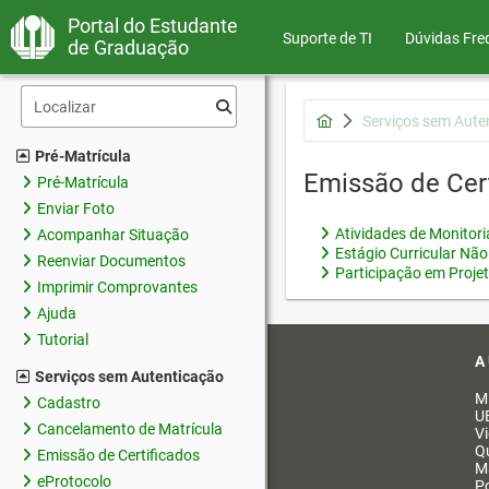
Portal do Estudante
Suporte de TI
Dúvidas Fre
de Graduação
Serviços sem Aute
Pré-Matrícula
Emissão de Cer
Pré-Matrícula
Enviar Foto
Atividades de Monitor
Acompanhar Situação
Estágio Curricular Não
Reenviar Documentos
Participação em Proje
Imprimir Comprovantes
Ajuda
Tutorial
A
Serviços sem Autenticação
M
Cadastro
U
Cancelamento de Matrícula
V
Q
Emissão de Certificados
M
eProtocolo
Po