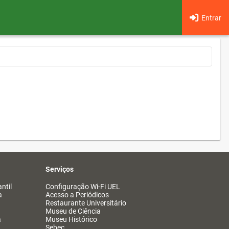
Entrar
Serviços
ntil
Configuração Wi-Fi UEL
a
Acesso a Periódicos
Restaurante Universitário
Museu de Ciência
a
Museu Histórico
Sebec