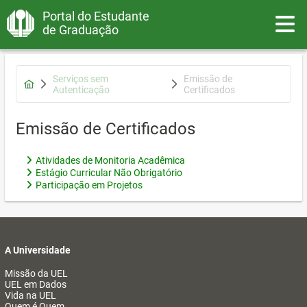
Portal do Estudante
Toggle
de Graduação
Serviços sem
Emissão de
Autenticação
Certificados
Emissão de Certificados
Atividades de Monitoria Acadêmica
Estágio Curricular Não Obrigatório
Participação em Projetos
A Universidade
Missão da UEL
UEL em Dados
Vida na UEL
Quem é Quem