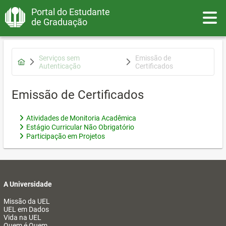
Portal do Estudante
Toggle
de Graduação
Serviços sem
Emissão de
Autenticação
Certificados
Emissão de Certificados
Atividades de Monitoria Acadêmica
Estágio Curricular Não Obrigatório
Participação em Projetos
A Universidade
Missão da UEL
UEL em Dados
Vida na UEL
Quem é Quem