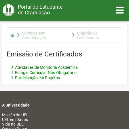
Portal do Estudante
Toggle
de Graduação
Serviços sem
Emissão de
Autenticação
Certificados
Emissão de Certificados
Atividades de Monitoria Acadêmica
Estágio Curricular Não Obrigatório
Participação em Projetos
A Universidade
Missão da UEL
UEL em Dados
Vida na UEL
Quem é Quem