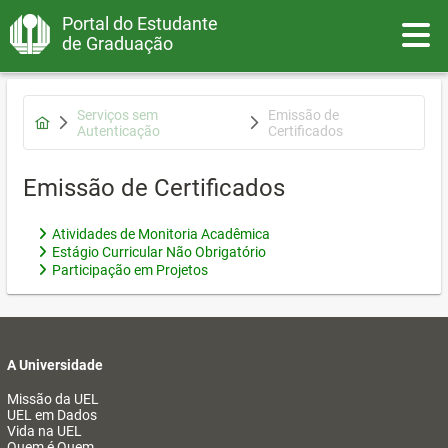
Portal do Estudante
Toggle
de Graduação
Serviços sem
Emissão de
Autenticação
Certificados
Emissão de Certificados
Atividades de Monitoria Acadêmica
Estágio Curricular Não Obrigatório
Participação em Projetos
A Universidade
Missão da UEL
UEL em Dados
Vida na UEL
Quem é Quem