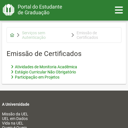
Portal do Estudante
Toggle
de Graduação
Serviços sem
Emissão de
Autenticação
Certificados
Emissão de Certificados
Atividades de Monitoria Acadêmica
Estágio Curricular Não Obrigatório
Participação em Projetos
A Universidade
Missão da UEL
UEL em Dados
Vida na UEL
Quem é Quem