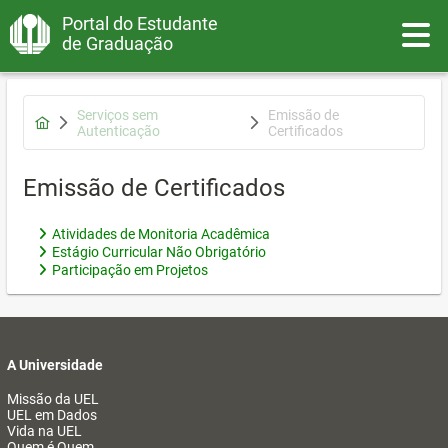
Portal do Estudante
Toggle
de Graduação
Serviços sem
Emissão de
Autenticação
Certificados
Emissão de Certificados
Atividades de Monitoria Acadêmica
Estágio Curricular Não Obrigatório
Participação em Projetos
A Universidade
Missão da UEL
UEL em Dados
Vida na UEL
Quem é Quem