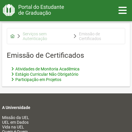
Portal do Estudante
Toggle
de Graduação
Serviços sem
Emissão de
Autenticação
Certificados
Emissão de Certificados
Atividades de Monitoria Acadêmica
Estágio Curricular Não Obrigatório
Participação em Projetos
A Universidade
Missão da UEL
UEL em Dados
Vida na UEL
Quem é Quem