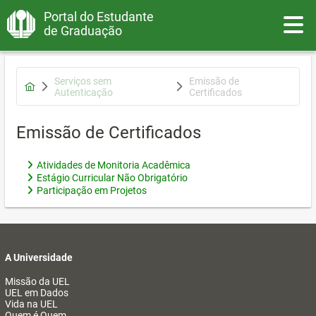
Portal do Estudante
Toggle
de Graduação
Serviços sem
Emissão de
Autenticação
Certificados
Emissão de Certificados
Atividades de Monitoria Acadêmica
Estágio Curricular Não Obrigatório
Participação em Projetos
A Universidade
Missão da UEL
UEL em Dados
Vida na UEL
Quem é Quem