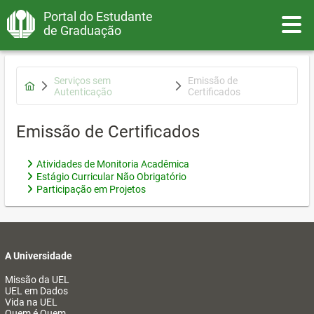
Portal do Estudante
Toggle
de Graduação
Serviços sem
Emissão de
Autenticação
Certificados
Emissão de Certificados
Atividades de Monitoria Acadêmica
Estágio Curricular Não Obrigatório
Participação em Projetos
A Universidade
Missão da UEL
UEL em Dados
Vida na UEL
Quem é Quem