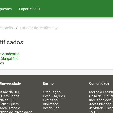
quentes
Suporte de TI
nticação
Emissão de Certificados
tificados
ia Acadêmica
 Obrigatório
tos
 Universidade
Ensino
Comunidade
issão da UEL
Graduação
Moradia Estuda
EL em Dados
Pesquisa/Pós
Casa de Cultur
ida na UEL
Extensão
Inclusão Social
uem é Quem
Biblioteca
Acessibilidade
arca Símbolo
Vestibular
Atividade Físic
lítica de Privacidade
TV UEL