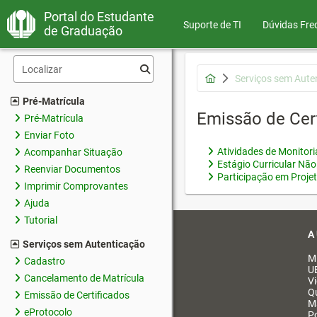
Portal do Estudante
Suporte de TI
Dúvidas Fre
de Graduação
Serviços sem Aute
Pré-Matrícula
Emissão de Cer
Pré-Matrícula
Enviar Foto
Atividades de Monitor
Acompanhar Situação
Estágio Curricular Não
Reenviar Documentos
Participação em Proje
Imprimir Comprovantes
Ajuda
Tutorial
A
Serviços sem Autenticação
M
Cadastro
U
Cancelamento de Matrícula
V
Q
Emissão de Certificados
M
eProtocolo
Po