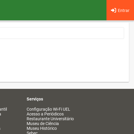
Entrar
Serviços
ntil
Configuração Wi-Fi UEL
a
Acesso a Periódicos
Restaurante Universitário
Museu de Ciência
a
Museu Histórico
Sebec