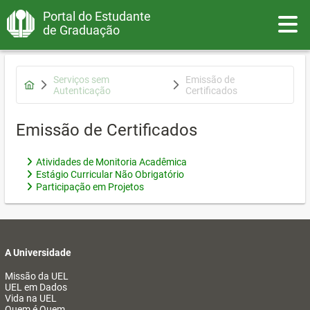
Portal do Estudante
Toggle
de Graduação
Serviços sem
Emissão de
Autenticação
Certificados
Emissão de Certificados
Atividades de Monitoria Acadêmica
Estágio Curricular Não Obrigatório
Participação em Projetos
A Universidade
Missão da UEL
UEL em Dados
Vida na UEL
Quem é Quem