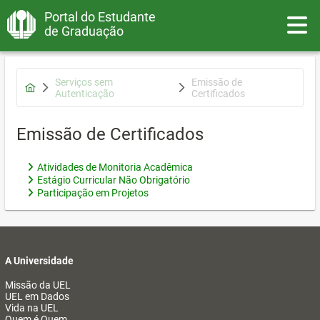
Portal do Estudante
Toggle
de Graduação
Serviços sem
Emissão de
Autenticação
Certificados
Emissão de Certificados
Atividades de Monitoria Acadêmica
Estágio Curricular Não Obrigatório
Participação em Projetos
A Universidade
Missão da UEL
UEL em Dados
Vida na UEL
Quem é Quem