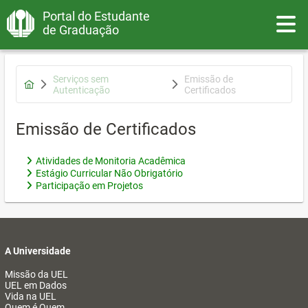
Portal do Estudante
Toggle
de Graduação
Serviços sem
Emissão de
Autenticação
Certificados
Emissão de Certificados
Atividades de Monitoria Acadêmica
Estágio Curricular Não Obrigatório
Participação em Projetos
A Universidade
Missão da UEL
UEL em Dados
Vida na UEL
Quem é Quem